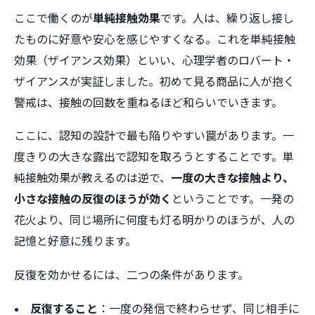
ここで働くのが
単純接触効果
です。人は、繰り返し接し
たものに好意や安心を感じやすくなる。これを単純接触
効果（ザイアンス効果）といい、心理学者のロバート・
ザイアンスが実証しました。初めて見る商品に人が抱く
警戒は、接触の回数を重ねるほど和らいでいきます。
ここに、認知の設計で最も陥りやすい罠があります。一
度きりの大きな露出で認知を取ろうとすることです。単
純接触効果が教えるのは逆で、
一度の大きな接触より、
小さな接触の反復のほうが効く
ということです。一発の
花火より、同じ場所に何度も灯る明かりのほうが、人の
記憶と好意に残ります。
反復を効かせるには、二つの条件があります。
反復すること
：一度の発信で終わらせず、同じ相手に