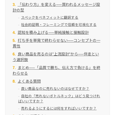
「伝わり方」を変える──買われるメッセージ設
計の型
スペックをベネフィットに翻訳する
社会的証明・フレーミングで信頼を可視化する
認知を積み上げる──単純接触と接触設計
打ち手を単発で終わらせない──コンセプトの一
貫性
良い商品を売るのは”上流設計”から──伴走とい
う選択肢
まとめ──「品質で勝ち、伝え方で負ける」を終
わらせる
よくある質問
良い商品なのに売れないのはなぜですか？
自社の「売れないボトルネック」はどう見つけれ
ばいいですか？
売れるようにするには何をすればいいですか？