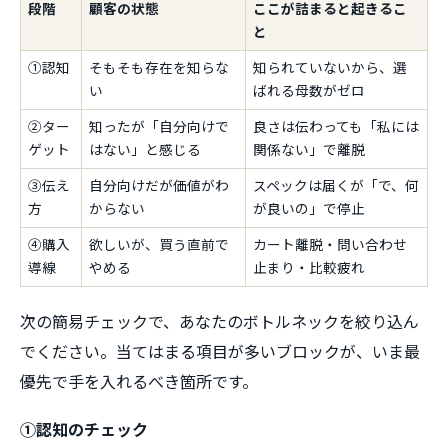
段階
顧客の状態
ここが詰まると起きるこ
と
①認知
そもそも存在を知らな
知られていないから、選
い
ばれる母数がゼロ
②ター
知ったが「自分向けで
良さは伝わっても「私には
ゲット
はない」と感じる
関係ない」で離脱
③伝え
自分向けだが価値がわ
スペックは届くが「で、何
方
からない
が良いの」で停止
④購入
欲しいが、買う直前で
カート離脱・問い合わせ
導線
やめる
止まり・比較疲れ
次の簡易チェックで、あなたのボトルネックを絞り込ん
でください。当てはまる項目が多いブロックが、いま最
優先で手を入れるべき箇所です。
①認知のチェック