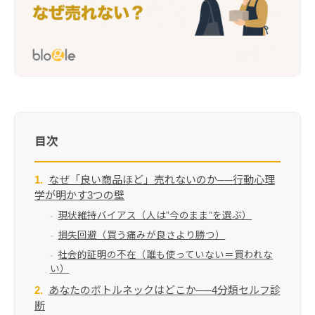
Digital contents
Adviser profile
Projects involved
目次
なぜ「良い商品ほど」売れないのか──行動心理
学が明かす3つの壁
現状維持バイアス（人は”今のまま”を選ぶ）
損失回避（買う痛みが良さより勝つ）
社会的証明の不在（誰も使っていない＝買われな
い）
あなたのボトルネックはどこか──4分類セルフ診
断